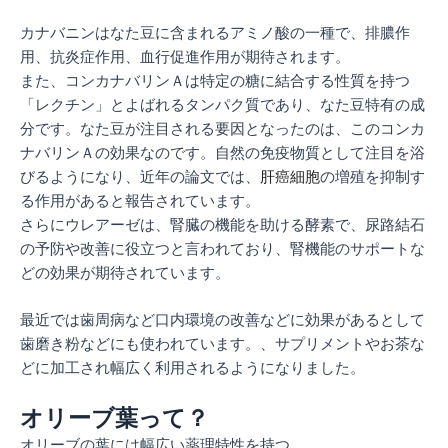
カナバニンはなた豆に含まれるアミノ酸の一種で、排膿作
用、抗炎症作用、血行促進作用が期待されます。
また、コンカナバリンＡは特定の糖に結合する性質を持つ
「レクチン」とよばれるタンパク質であり、なた豆特有の成
分です。なた豆が注目される要因となったのは、このコンカ
ナバリンＡの効果なのです。
自然の免疫物質として注目を浴
びるようになり、近年の論文では、
肝癌細胞
の増殖を抑制す
る作用があると報告されています。
さらにウレアーゼは、腎臓の機能を助ける酵素で、尿路結石
の予防や改善に役立つと言われており、腎機能のサポートな
どの効果が期待されています。
最
近では歯周病など口内環境の改善などに効果があるとして
歯磨き粉などにも使われています。、サプリメントやお茶な
どに加工され幅広く利用されるようになりました。
オリーブ葉って？
オリーブの葉には幅広い薬理特性を持つ