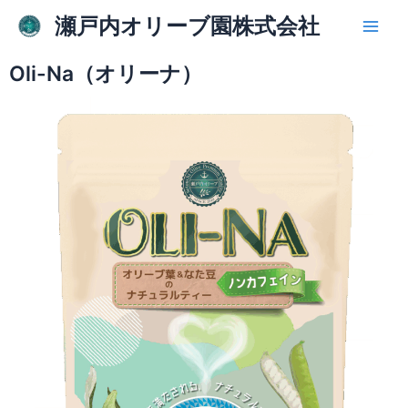
内
Main
瀬戸内オリーブ園株式会社
容
Men
を
Oli-Na（オリーナ）
ス
キ
ッ
プ